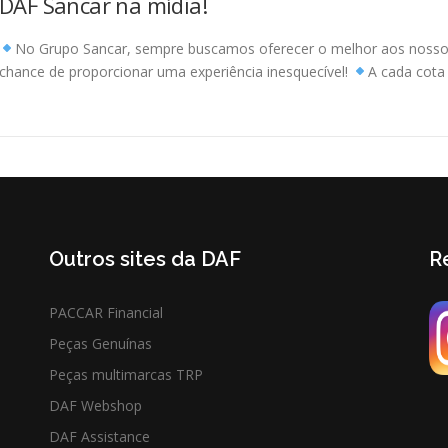
DAF Sancar na mídia!
No Grupo Sancar, sempre buscamos oferecer o melhor aos nossos 
chance de proporcionar uma experiência inesquecível!
A cada cota 
Outros sites da DAF
R
PACCAR Financial
Peças Genuínas
Peças multimarcas TRP
DAF Webshop
DAF Assistance