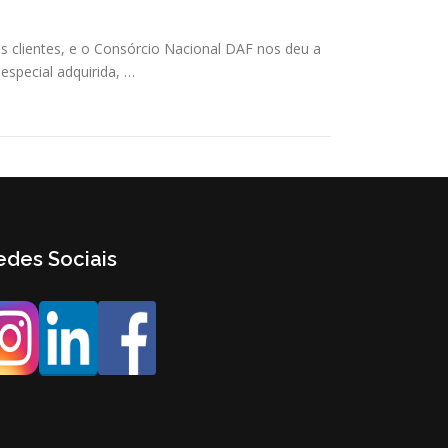
clientes, e o Consórcio Nacional DAF nos deu a
especial adquirida, …
edes Sociais