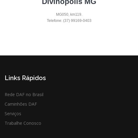
Divinópolis MG
MG050, km119.
Telefone: (37) 99169-0403
Links Rápidos
Rede DAF no Brasil
Caminhões DAF
Serviços
Trabalhe Conosco